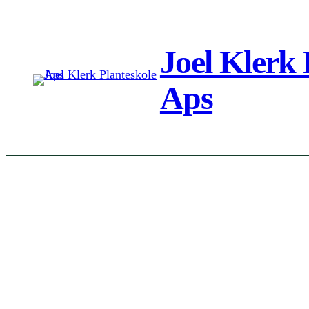
Spring
til
Joel Klerk 
indhold
Aps