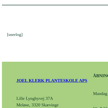
[userlog]
ÅBNIN
JOEL KLERK PLANTESKOLE APS
Mandag 
Lille Lyngbyvej 37A
Meløse, 3320 Skævinge