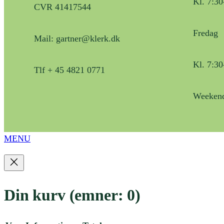
Kl. 7:30
CVR 41417544
Fredag
Mail: gartner@klerk.dk
Kl. 7:30
Tlf + 45 4821 0771
Weekend
MENU
Din kurv
(emner: 0)