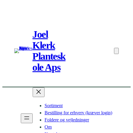
Spring
til
Joel
indhold
Klerk
Plantesk
ole Aps
Sortiment
Bestilling for erhverv (kræver login)
Foldere og vejledninger
Om