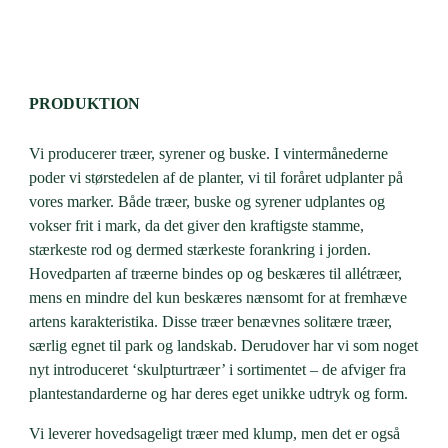
PRODUKTION
Vi producerer træer, syrener og buske. I vintermånederne
poder vi størstedelen af de planter, vi til foråret udplanter på
vores marker. Både træer, buske og syrener udplantes og
vokser frit i mark, da det giver den kraftigste stamme,
stærkeste rod og dermed stærkeste forankring i jorden.
Hovedparten af træerne bindes op og beskæres til allétræer,
mens en mindre del kun beskæres nænsomt for at fremhæve
artens karakteristika. Disse træer benævnes solitære træer,
særlig egnet til park og landskab. Derudover har vi som noget
nyt introduceret ‘skulpturtræer’ i sortimentet – de afviger fra
plantestandarderne og har deres eget unikke udtryk og form.
Vi leverer hovedsageligt træer med klump, men det er også