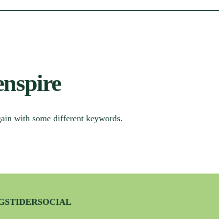
enspire
gain with some different keywords.
GSTIDER
SOCIAL