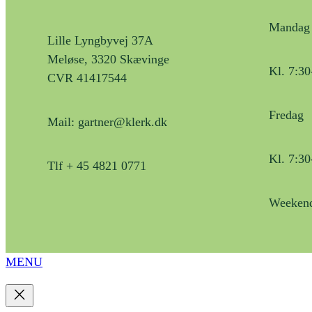
Mandag 
Lille Lyngbyvej 37A
Meløse, 3320 Skævinge
Kl. 7:30
CVR 41417544
Fredag
Mail: gartner@klerk.dk
Kl. 7:30
Tlf + 45 4821 0771
Weekend
MENU