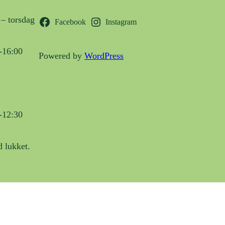
– torsdag
Facebook
Instagram
-16:00
Powered by
WordPress
-12:30
 lukket.