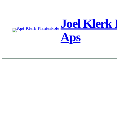
Spring
til
Joel Klerk 
indhold
Aps