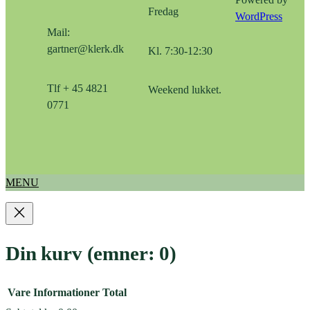
Powered by
Fredag
WordPress
Mail:
gartner@klerk.dk
Kl. 7:30-12:30
Tlf + 45 4821
Weekend lukket.
0771
MENU
Din kurv
(emner: 0)
Vare
Informationer
Total