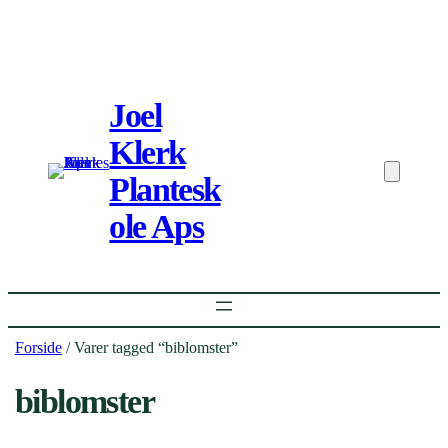
Spring
til
Joel
indhold
Klerk
Plantesk
ole Aps
Forside
/ Varer tagged “biblomster”
biblomster