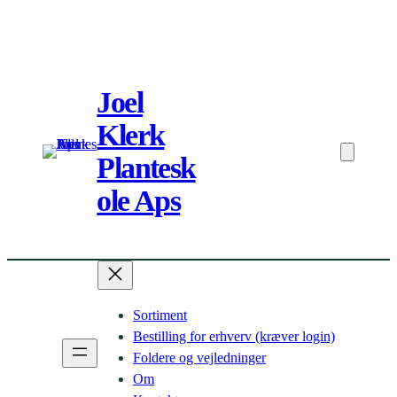
Spring
til
Joel
indhold
Klerk
Plantesk
ole Aps
Sortiment
Bestilling for erhverv (kræver login)
Foldere og vejledninger
Om