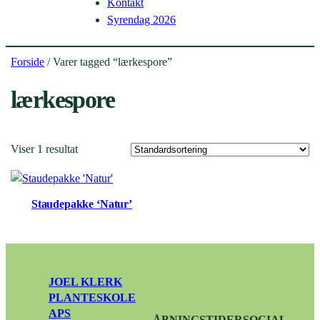
Kontakt
Syrendag 2026
Forside
/ Varer tagged “lærkespore”
lærkespore
Viser 1 resultat
Staudepakke ‘Natur’
JOEL KLERK
PLANTESKOLE
APS