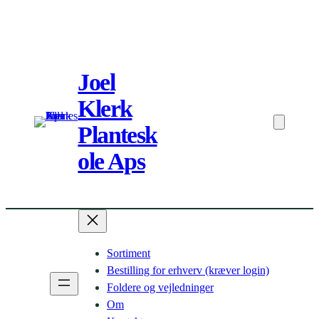
Spring
til
Joel
indhold
Klerk
Plantesk
ole Aps
Sortiment
Bestilling for erhverv (kræver login)
Foldere og vejledninger
Om