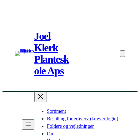
Spring
til
Joel
indhold
Klerk
Plantesk
ole Aps
Sortiment
Bestilling for erhverv (kræver login)
Foldere og vejledninger
Om