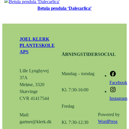
Betula pendula ‘Dalecarlica’
JOEL KLERK
PLANTESKOLE
APS
ÅBNINGSTIDER
SOCIAL
Lille Lyngbyvej
Mandag – torsdag
37A
Facebook
Meløse, 3320
Kl. 7:30-16:00
Skævinge
Instagram
CVR 41417544
Fredag
Powered by
Mail:
WordPress
gartner@klerk.dk
Kl. 7:30-12:30