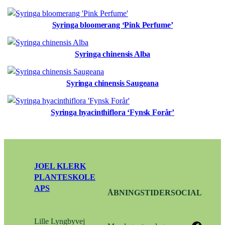
Syringa bloomerang ‘Pink Perfume’
Syringa chinensis Alba
Syringa chinensis Saugeana
Syringa hyacinthiflora ‘Fynsk Forår’
JOEL KLERK
PLANTESKOLE
APS
ÅBNINGSTIDER
SOCIAL
Lille Lyngbyvej