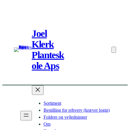
Spring
til
Joel
indhold
Klerk
Plantesk
ole Aps
Sortiment
Bestilling for erhverv (kræver login)
Foldere og vejledninger
Om