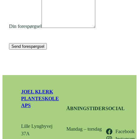
Din forespørgsel
Send forespørgsel
JOEL KLERK
PLANTESKOLE
APS
ÅBNINGSTIDER
SOCIAL
Lille Lyngbyvej
Mandag – torsdag
Facebook
37A
Instagram