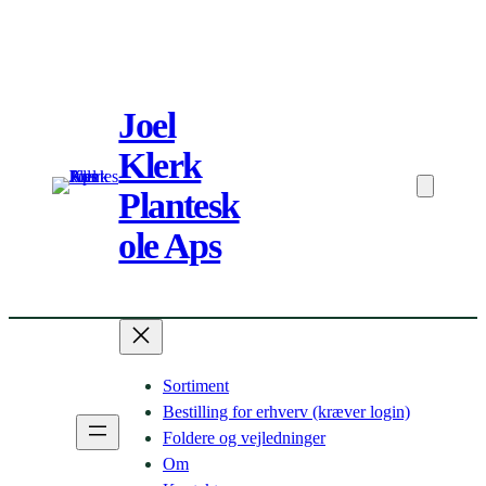
Spring
til
Joel
indhold
Klerk
Plantesk
ole Aps
Sortiment
Bestilling for erhverv (kræver login)
Foldere og vejledninger
Om