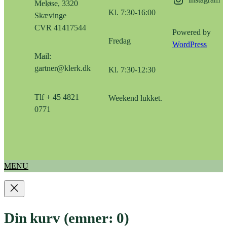
Meløse, 3320
Kl. 7:30-16:00
Skævinge
CVR 41417544
Powered by
Fredag
WordPress
Mail:
gartner@klerk.dk
Kl. 7:30-12:30
Tlf + 45 4821
Weekend lukket.
0771
MENU
Din kurv
(emner: 0)