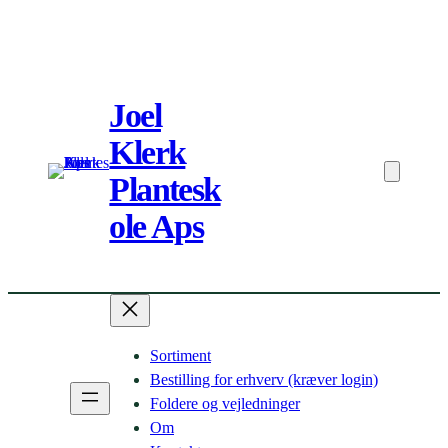
Spring
til
Joel
indhold
Klerk
Plantesk
ole Aps
Sortiment
Bestilling for erhverv (kræver login)
Foldere og vejledninger
Om