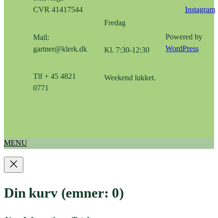
Instagram
CVR 41417544
Fredag
Powered by
Mail:
WordPress
gartner@klerk.dk
Kl. 7:30-12:30
Tlf + 45 4821
Weekend lukket.
0771
MENU
Din kurv
(emner: 0)