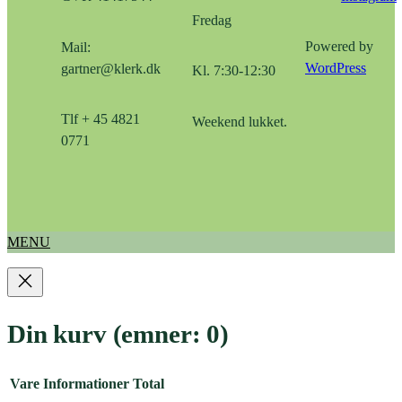
Fredag
Powered by
Mail:
WordPress
gartner@klerk.dk
Kl. 7:30-12:30
Tlf + 45 4821
Weekend lukket.
0771
MENU
Din kurv
(emner: 0)
Vare
Informationer
Total