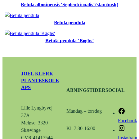
Betula albosinensis ‘Septentrionalis’ (stambusk)
Betula pendula
Betula pendula ‘Bøghs’
JOEL KLERK
PLANTESKOLE
APS
ÅBNINGSTIDER
SOCIAL
Lille Lyngbyvej
Mandag – torsdag
37A
Facebook
Meløse, 3320
Kl. 7:30-16:00
Skævinge
Instagram
CVR 41417544