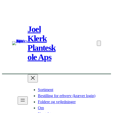
Spring
til
Joel
indhold
Klerk
Plantesk
ole Aps
Sortiment
Bestilling for erhverv (kræver login)
Foldere og vejledninger
Om