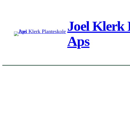
Spring
til
Joel Klerk 
indhold
Aps