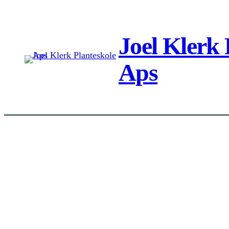
Spring
til
Joel Klerk 
indhold
Aps