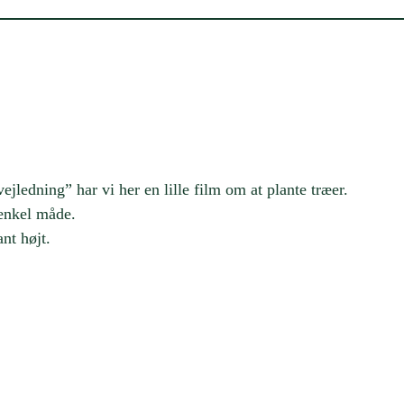
ejledning” har vi her en lille film om at plante træer.
 enkel måde.
nt højt.