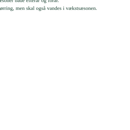
soner både efterår og forår.
tørring, men skal også vandes i vækstsæsonen.