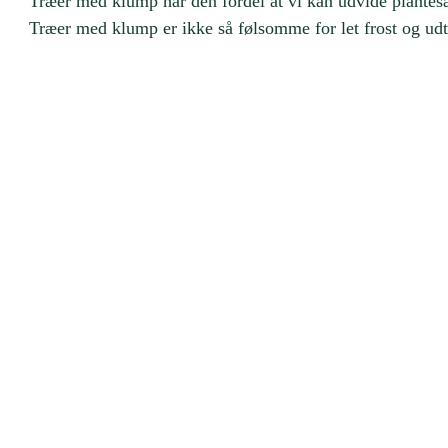
Træer med klump har den fordel at vi kan udvide plantesæ
Træer med klump er ikke så følsomme for let frost og ud